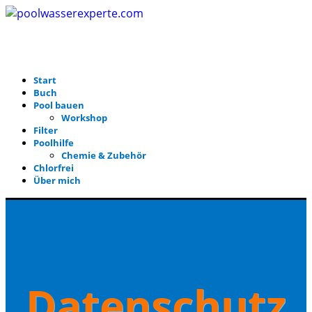
Start
Buch
Pool bauen
Workshop
Filter
Poolhilfe
Chemie & Zubehör
Chlorfrei
Über mich
Datenschutz