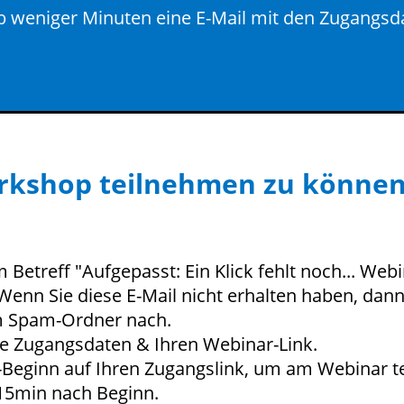
lb weniger Minuten eine E-Mail mit den Zugangsd
rkshop teilnehmen zu können
m Betreff "Aufgepasst: Ein Klick fehlt noch... We
 Wenn Sie diese E-Mail nicht erhalten haben, dan
im Spam-Ordner nach.
 Zugangsdaten & Ihren Webinar-Link.
p-Beginn auf Ihren Zugangslink, um am Webinar 
15min nach Beginn.